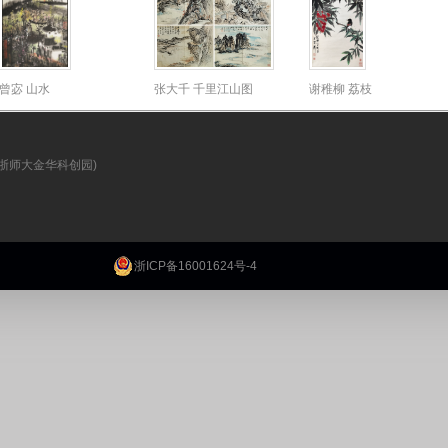
曾宓 山水
张大千 千里江山图
谢稚柳 荔枝
(浙师大金华科创园)
浙ICP备16001624号-4