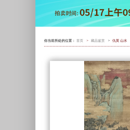
你当前所处的位置：
首页
>
藏品鉴赏
>
仇英 山水