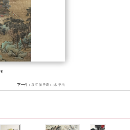
图
下一件：
袁江 陈曾寿 山水 书法