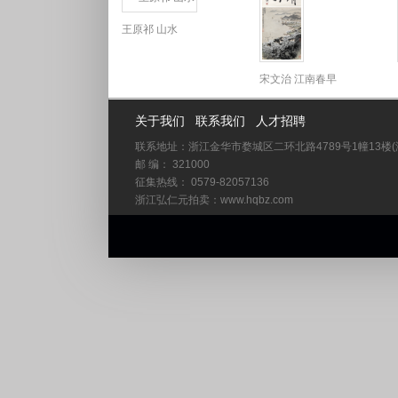
王原祁 山水
宋文治 江南春早
关于我们
联系我们
人才招聘
联系地址：浙江金华市婺城区二环北路4789号1幢13楼
邮 编： 321000
征集热线： 0579-82057136
浙江弘仁元拍卖：www.hqbz.com