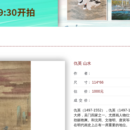
仇英 山水
作 者：
尺 寸：
114*66
估 价：
1000元
成 交 价：
仇英（1497-1552），仇英（14
大师，吴门四家之一。尤擅画人物仕
劲丽艳爽。和沈周、文徵明、唐寅等
在明代画史上占有一席重要的地位。