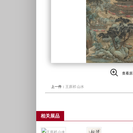
查看原
上一件：
王原祁 山水
相关展品