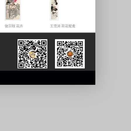
饶宗颐 花卉
王雪涛 荷花鸳鸯