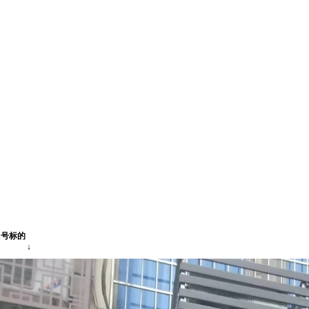
2号标的
↓