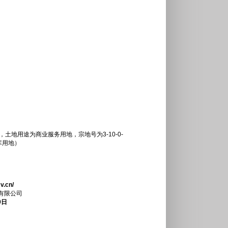
土地用途为商业服务用地，宗地号为3-10-0-
库用地）
v.cn/
公司
日