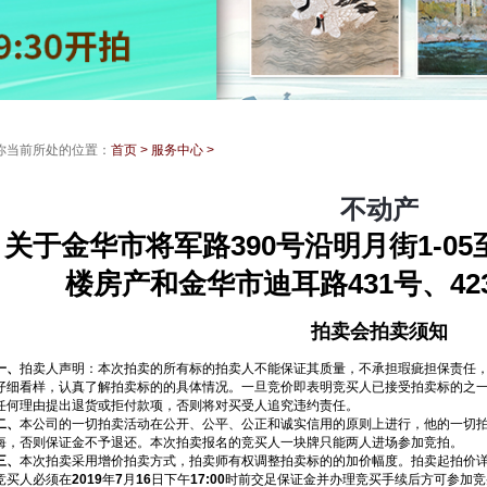
你当前所处的位置：
首页
>
服务中心
>
不动产
关于金华市将军路390号沿明月街1-05
楼房产和金华市迪耳路431号、4
拍卖会拍卖须知
一、
拍卖人声明：本次拍卖的所有标的拍卖人不能保证其质量，不承担瑕疵担保责任
仔细看样，认真了解拍卖标的的具体情况。一旦竞价即表明竞买人已接受拍卖标的之
任何理由提出退货或拒付款项，否则将对买受人追究违约责任。
二、
本公司的一切拍卖活动在公开、公平、公正和诚实信用的原则上进行，他的一切
悔，否则保证金不予退还。本次拍卖报名的竞买人一块牌只能两人进场参加竞拍。
三、
本次拍卖采用增价拍卖方式，拍卖师有权调整拍卖标的的加价幅度。拍卖起拍价
竞买人必须在
2019
年
7
月
16
日下午
17:00
时前交足保证金并办理竞买手续后方可参加竞