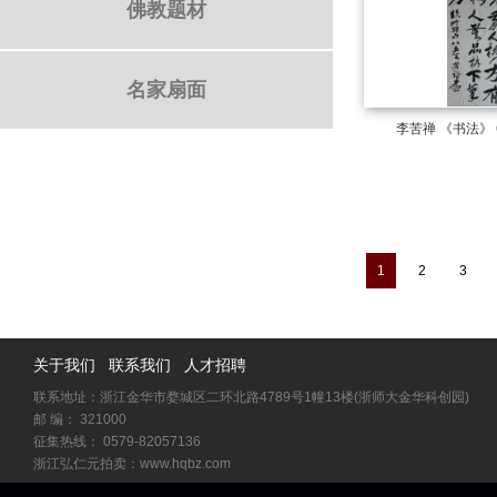
佛教题材
名家扇面
李苦禅 《书法》 6
1
2
3
关于我们
联系我们
人才招聘
联系地址：浙江金华市婺城区二环北路4789号1幢13楼(浙师大金华科创园)
邮 编： 321000
征集热线： 0579-82057136
浙江弘仁元拍卖：www.hqbz.com