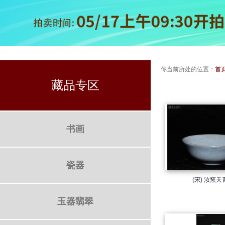
你当前所处的位置：
首
藏品专区
书画
瓷器
(宋) 汝窯
玉器翡翠