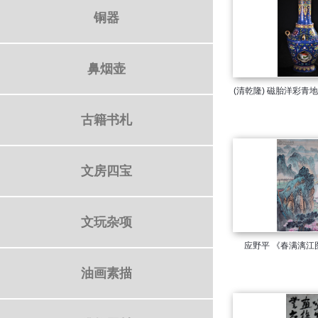
铜器
鼻烟壶
(清乾隆) 磁胎洋彩青
古籍书札
文房四宝
文玩杂项
应野平 《春满漓江图
油画素描