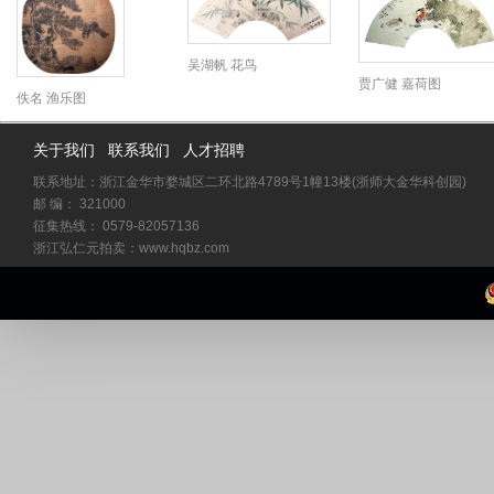
吴湖帆 花鸟
贾广健 嘉荷图
佚名 渔乐图
关于我们
联系我们
人才招聘
联系地址：浙江金华市婺城区二环北路4789号1幢13楼(浙师大金华科创园)
邮 编： 321000
征集热线： 0579-82057136
浙江弘仁元拍卖：www.hqbz.com