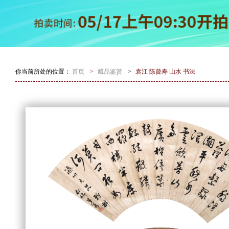
你当前所处的位置：
首页
>
藏品鉴赏
>
袁江 陈曾寿 山水 书法