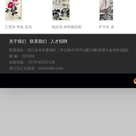
王雪涛 秀色 花鸟
钱松喦 林壑幽居图
尹天民 虎
关于我们
联系我们
人才招聘
联系地址：浙江金华市婺城区二环北路4789号1幢13楼(浙师大金华科创园)
邮 编： 321000
征集热线： 0579-82057136
浙江弘仁元拍卖：www.hqbz.com