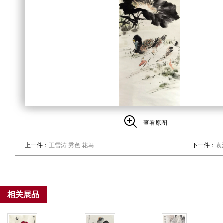
查看原图
上一件：
王雪涛 秀色 花鸟
下一件：
袁
相关展品