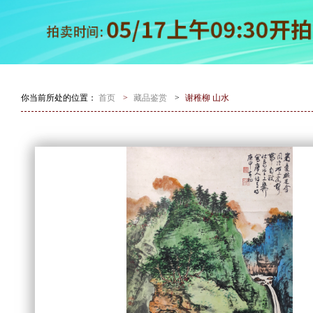
你当前所处的位置：
首页
>
藏品鉴赏
>
谢稚柳 山水