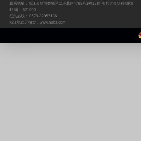
联系地址：浙江金华市婺城区二环北路4789号1幢13楼(浙师大金华科创园)
邮 编： 321000
征集热线： 0579-82057136
浙江弘仁元拍卖：www.hqbz.com