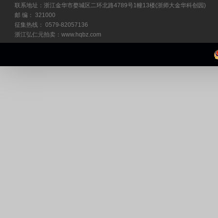
联系地址：浙江金华市婺城区二环北路4789号1幢13楼(浙师大金华科创园)
邮 编： 321000
征集热线： 0579-82057136
浙江弘仁元拍卖：www.hqbz.com