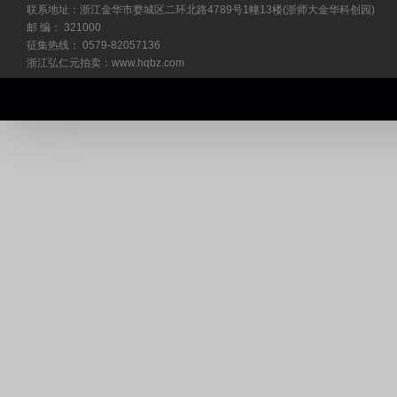
联系地址：浙江金华市婺城区二环北路4789号1幢13楼(浙师大金华科创园)
邮 编： 321000
征集热线： 0579-82057136
浙江弘仁元拍卖：www.hqbz.com