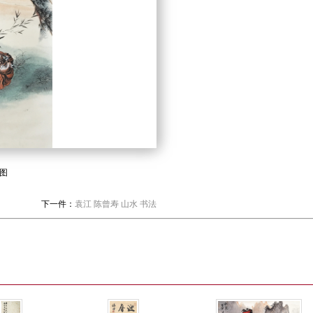
图
下一件：
袁江 陈曾寿 山水 书法