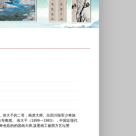
名画家，张大千的二哥，画虎大师。任四川陆军少将旅
专教授。 张大千（1899—1983），中国近现代
奇色彩的的国画大师,泼墨画工被西方艺坛赞