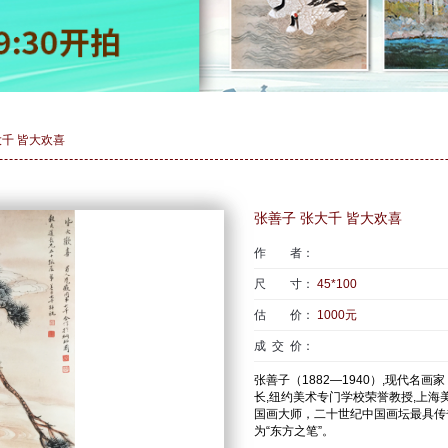
大千 皆大欢喜
张善子 张大千 皆大欢喜
作 者：
尺 寸：
45*100
估 价：
1000元
成 交 价：
张善子（1882—1940）,现代
长,纽约美术专门学校荣誉教授,上海美
国画大师，二十世纪中国画坛最具传
为“东方之笔”。