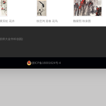
黄宾虹 花卉
徐悲鸿 迎春 花鸟
魏紫熙 秋泉图
(浙师大金华科创园)
浙ICP备16001624号-4