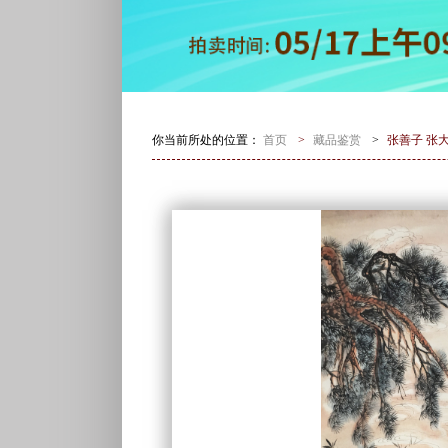
你当前所处的位置：
首页
>
藏品鉴赏
>
张善子 张