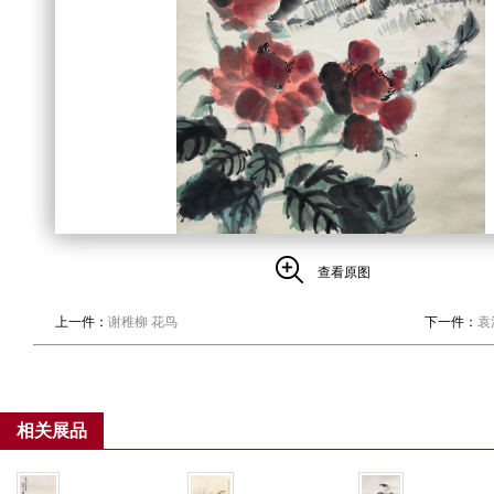
查看原图
上一件：
谢稚柳 花鸟
下一件：
袁
相关展品