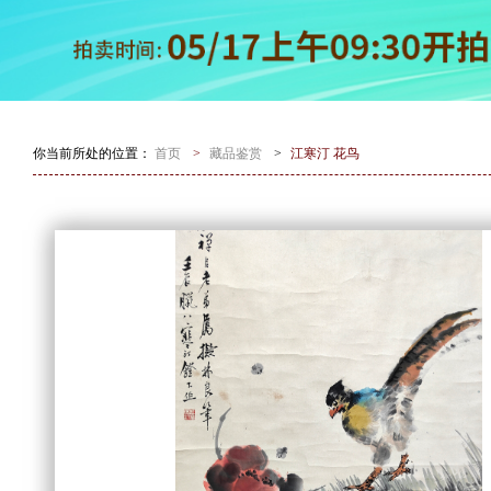
你当前所处的位置：
首页
>
藏品鉴赏
>
江寒汀 花鸟