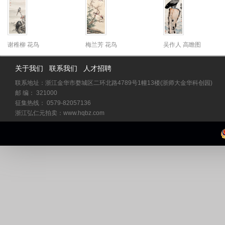
谢稚柳 花鸟
梅兰芳 花鸟
吴作人 高瞻图
关于我们
联系我们
人才招聘
联系地址：浙江金华市婺城区二环北路4789号1幢13楼(浙师大金华科创园)
邮 编： 321000
征集热线： 0579-82057136
浙江弘仁元拍卖：www.hqbz.com