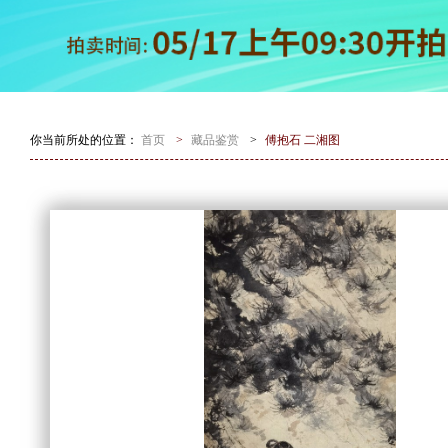
你当前所处的位置：
首页
>
藏品鉴赏
>
傅抱石 二湘图