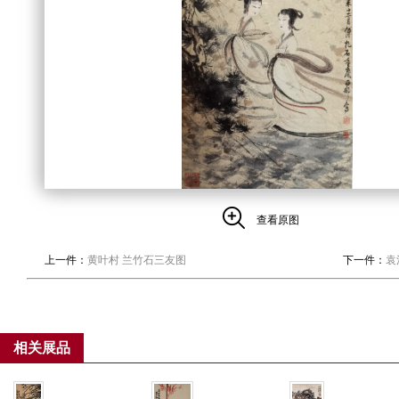
查看原图
上一件：
黄叶村 兰竹石三友图
下一件：
袁
相关展品